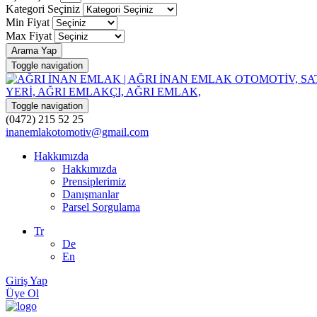
Kategori Seçiniz
Min Fiyat
Max Fiyat
Arama Yap
Toggle navigation
Toggle navigation
(0472) 215 52 25
inanemlakotomotiv@gmail.com
Hakkımızda
Hakkımızda
Prensiplerimiz
Danışmanlar
Parsel Sorgulama
Tr
De
En
Giriş Yap
Üye Ol