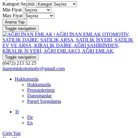
Kategori Seçiniz
Min Fiyat
Max Fiyat
Arama Yap
Toggle navigation
Toggle navigation
(0472) 215 52 25
inanemlakotomotiv@gmail.com
Hakkımızda
Hakkımızda
Prensiplerimiz
Danışmanlar
Parsel Sorgulama
Tr
De
En
Giriş Yap