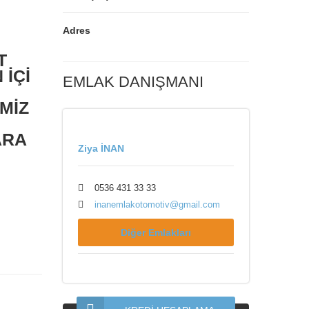
Adres
T
İÇİ
EMLAK DANIŞMANI
MİZ
ARA
Ziya İNAN
0536 431 33 33
inanemlakotomotiv@gmail.com
Diğer Emlakları