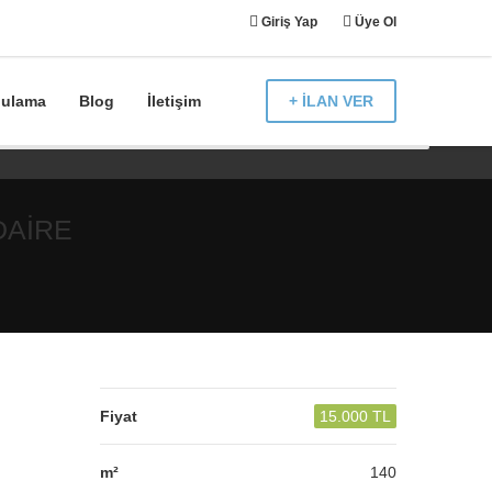
Giriş Yap
Üye Ol
gulama
Blog
İletişim
+ İLAN VER
DAİRE
Fiyat
15.000 TL
m²
140