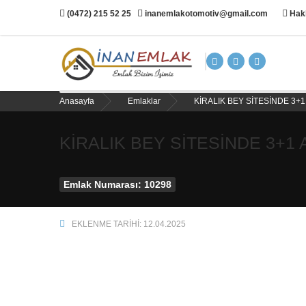
(0472) 215 52 25
inanemlakotomotiv@gmail.com
Hak
Anasayfa
Emlaklar
KİRALIK BEY SİTESİNDE 3+
KİRALIK BEY SİTESİNDE 3+1
Emlak Numarası: 10298
EKLENME TARIHI: 12.04.2025