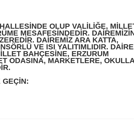
HALLESİNDE OLUP VALİLİĞE, MİLLE
ÜME MESAFESİNDEDİR. DAİREMİZİN 
EREDİR. DAİREMİZ ARA KATTA,
SÖRLÜ VE ISI YALITIMLIDIR. DAİRE
MİLLET BAHÇESİNE, ERZURUM
RET ODASINA, MARKETLERE, OKULL
İR.
E GEÇİN: