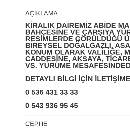
AÇIKLAMA
KİRALIK DAİREMİZ ABİDE MA
BAHÇESİNE VE ÇARŞIYA YÜR
RESİMLERDE GÖRÜLDÜĞÜ ÜZ
BİREYSEL DOĞALGAZLI, ASAN
KONUM OLARAK VALİLİĞE, 
CADDESİNE, AKSAYA, TİCA
VS. YÜRÜME MESAFESİNDED
DETAYLI BİLGİ İÇİN İLETİŞİM
0 536 431 33 33
0 543 936 95 45
CEPHE