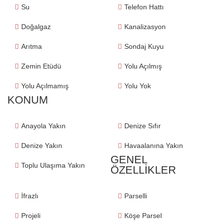
Su
Telefon Hattı
Doğalgaz
Kanalizasyon
Arıtma
Sondaj Kuyu
Zemin Etüdü
Yolu Açılmış
Yolu Açılmamış
Yolu Yok
KONUM
Anayola Yakın
Denize Sıfır
Denize Yakın
Havaalanına Yakın
GENEL
Toplu Ulaşıma Yakın
ÖZELLIKLER
İfrazlı
Parselli
Projeli
Köşe Parsel