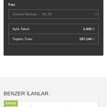
Faiz
Aylık Taksit:
1.643
Toplam Tutar:
197.144
BENZER İLANLAR.
SATILIK
S