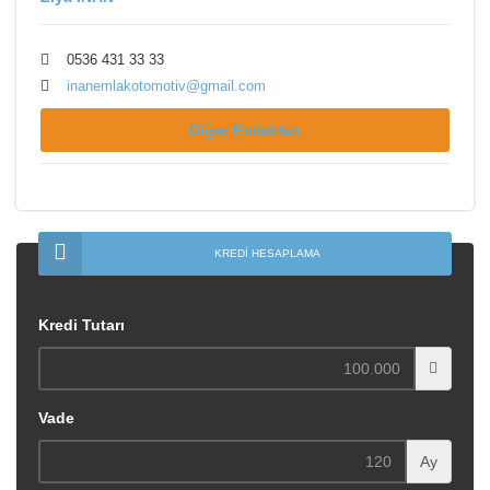
0536 431 33 33
inanemlakotomotiv@gmail.com
Diğer Emlakları
KREDİ HESAPLAMA
Kredi Tutarı
Vade
Ay